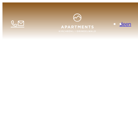
de
en