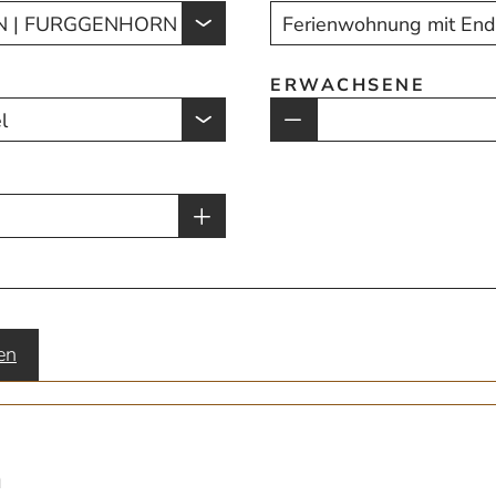
ERWACHSENE
en
n