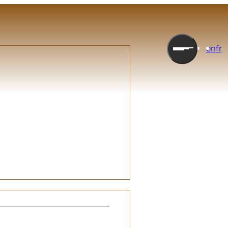
en
fr