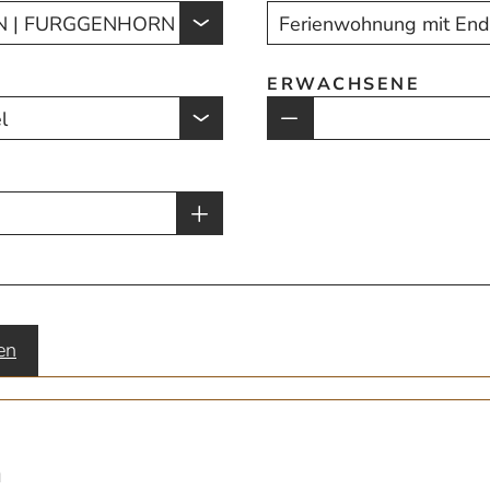
ERWACHSENE
en
n