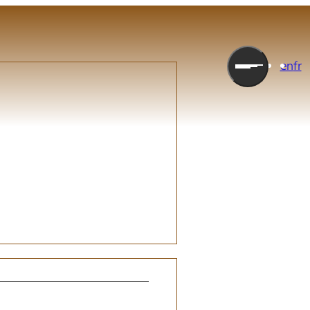
en
fr